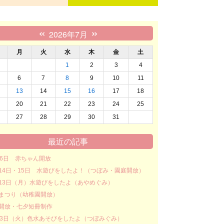
«
»
2026年7月
月
火
水
木
金
土
1
2
3
4
6
7
8
9
10
11
13
14
15
16
17
18
20
21
22
23
24
25
27
28
29
30
31
最近の記事
16日 赤ちゃん開放
14日・15日 水遊びをしたよ！（つぼみ・園庭開放）
13日（月）水遊びをしたよ（あやめぐみ）
まつり（幼稚園開放）
開放・七夕短冊制作
23日（火）色水あそびをしたよ（つぼみぐみ）