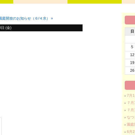
園庭開放のお知らせ（６/４水）
»
日 (金)
日
5
12
19
26
7月
７月
７月
なつ
園庭
6月