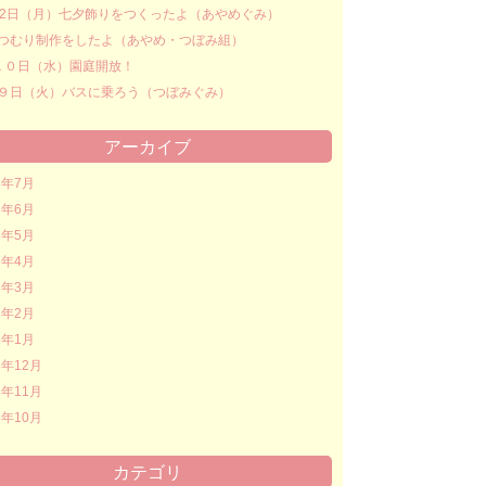
22日（月）七夕飾りをつくったよ（あやめぐみ）
つむり制作をしたよ（あやめ・つぼみ組）
１０日（水）園庭開放！
９日（火）バスに乗ろう（つぼみぐみ）
アーカイブ
6年7月
6年6月
6年5月
6年4月
6年3月
6年2月
6年1月
5年12月
5年11月
5年10月
カテゴリ